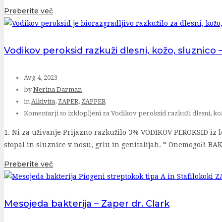
Preberite več
Vodikov peroksid razkuži dlesni, kožo, sluznico 
Avg 4, 2023
by
Nerina Darman
in
Alkivita
,
ZAPER
,
ZAPPER
Komentarji so izklopljeni
za Vodikov peroksid razkuži dlesni, kož
1. Ni za uživanje Prijazno razkužilo 3% VODIKOV PEROKSID iz l
stopal in sluznice v nosu, grlu in genitalijah. * Onemogoči BA
Preberite več
Mesojeda bakterija – Zaper dr. Clark