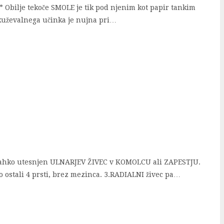
* Obilje tekoče SMOLE je tik pod njenim kot papir tankim
azkuževalnega učinka je nujna pri…
e lahko utesnjen ULNARJEV ŽIVEC v KOMOLCU ali ZAPESTJU.
ostali 4 prsti, brez mezinca. 3.RADIALNI živec pa…