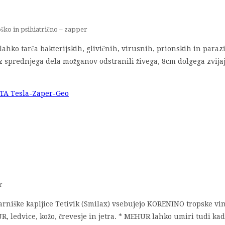
ško in psihiatrično – zapper
lahko tarča bakterijskih, glivičnih, virusnih, prionskih in paraz
 iz sprednjega dela možganov odstranili živega, 8cm dolgega zvijaj
r
rniške kapljice Tetivik (Smilax) vsebujejo KORENINO tropske vins
, ledvice, kožo, črevesje in jetra. * MEHUR lahko umiri tudi ka