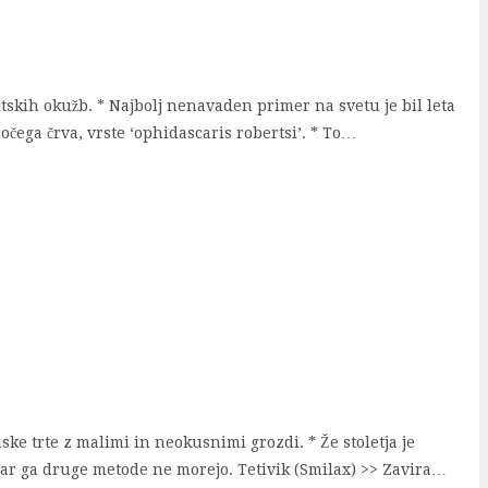
itskih okužb. * Najbolj nenavaden primer na svetu je bil leta
očega črva, vrste ‘ophidascaris robertsi’. * To…
ke trte z malimi in neokusnimi grozdi. * Že stoletja je
dar ga druge metode ne morejo. Tetivik (Smilax) >> Zavira…