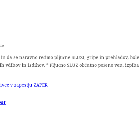
ite
č in da se naravno rešimo pljučne SLUZI, gripe in prehladov, bo
ih vdihov in izdihov. * Pljučno SLUZ občutno požene ven, izpih
per