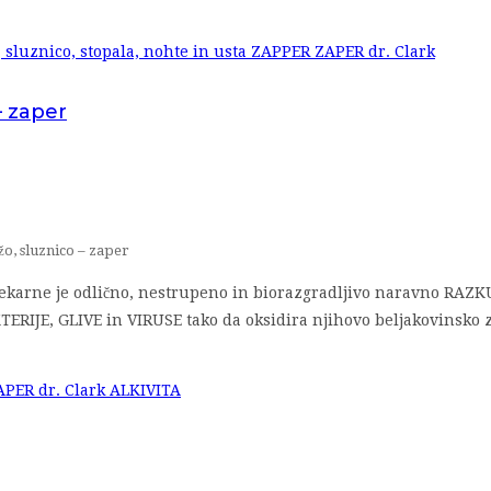
– zaper
o, sluznico – zaper
ekarne je odlično, nestrupeno in biorazgradljivo naravno RAZKU
KTERIJE, GLIVE in VIRUSE tako da oksidira njihovo beljakovinsko 