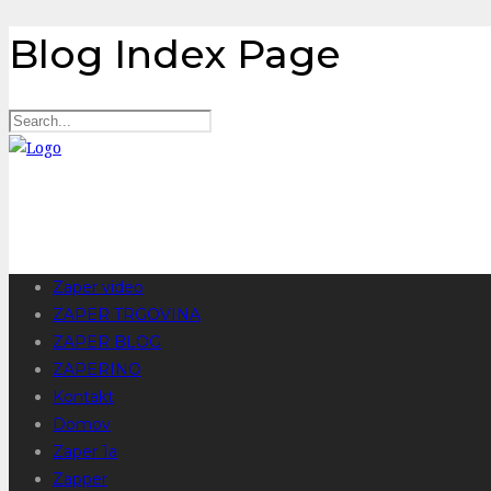
Blog Index Page
Zaper video
ZAPER TRGOVINA
ZAPER BLOG
ZAPERINO
Kontakt
Domov
Zaper 1a
Zapper