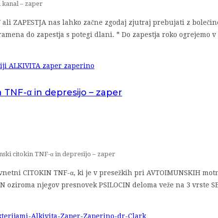
 kanal – zaper
li ZAPESTJA nas lahko začne zgodaj zjutraj prebujati z bolečino 
amena do zapestja s potegi dlani. * Do zapestja roko ogrejemo v
 TNF-α in depresijo – zaper
ski citokin TNF-α in depresijo – zaper
 vnetni CITOKIN TNF-α, ki je v presežkih pri AVTOIMUNSKIH mot
IN oziroma njegov presnovek PSILOCIN deloma veže na 3 vrste S