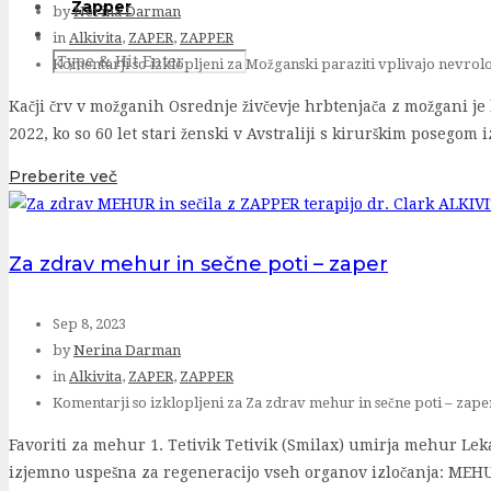
Zapper
by
Nerina Darman
in
Alkivita
,
ZAPER
,
ZAPPER
Komentarji so izklopljeni
za Možganski paraziti vplivajo nevrolo
Kačji črv v možganih Osrednje živčevje hrbtenjača z možgani je 
2022, ko so 60 let stari ženski v Avstraliji s kirurškim posegom
Preberite več
Za zdrav mehur in sečne poti – zaper
Sep 8, 2023
by
Nerina Darman
in
Alkivita
,
ZAPER
,
ZAPPER
Komentarji so izklopljeni
za Za zdrav mehur in sečne poti – zape
Favoriti za mehur 1. Tetivik Tetivik (Smilax) umirja mehur Leka
izjemno uspešna za regeneracijo vseh organov izločanja: MEHUR