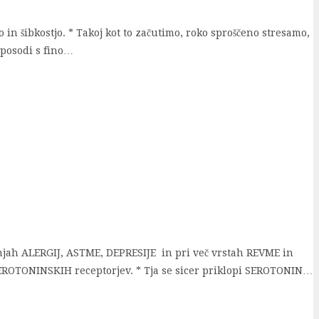
in šibkostjo. * Takoj kot to začutimo, roko sproščeno stresamo,
 posodi s fino…
njah ALERGIJ, ASTME, DEPRESIJE in pri več vrstah REVME in
EROTONINSKIH receptorjev. * Tja se sicer priklopi SEROTONIN…