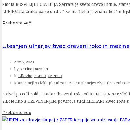
Smola BOSVELIJE BOSVELIJA Serrata je sveto drevo Indije, stare
LUBJEM na zraku pa se strdi. * Že tisočletja je znana kot ‘indi
Preberite več
Utesnjen ulnarjev živec dreveni roko in mezine
Apr 7, 2023
by
Nerina Darman
in
Alkivita
,
ZAPER
,
ZAPPER
Komentarji so izklopljeni
za Utesnjen ulnarjev živec dreveni rok
3 živci po celi roki 1.Kadar dreveni roka od KOMOLCA navzdol
2.Bolečino z DREVENENJEM povzroča tudi MEDIANI živec roke s
Preberite več