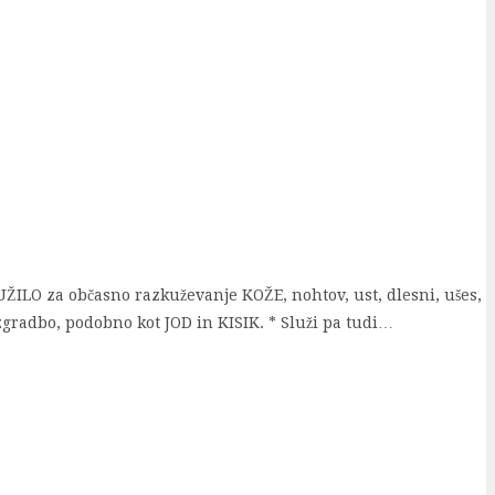
ŽILO za občasno razkuževanje KOŽE, nohtov, ust, dlesni, ušes,
zgradbo, podobno kot JOD in KISIK. * Služi pa tudi…