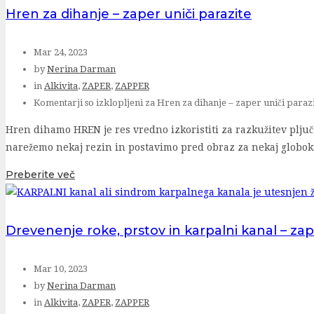
Hren za dihanje – zaper uniči parazite
Mar 24, 2023
by
Nerina Darman
in
Alkivita
,
ZAPER
,
ZAPPER
Komentarji so izklopljeni
za Hren za dihanje – zaper uniči paraz
Hren dihamo HREN je res vredno izkoristiti za razkužitev plju
narežemo nekaj rezin in postavimo pred obraz za nekaj globok
Preberite več
Drevenenje roke, prstov in karpalni kanal – za
Mar 10, 2023
by
Nerina Darman
in
Alkivita
,
ZAPER
,
ZAPPER