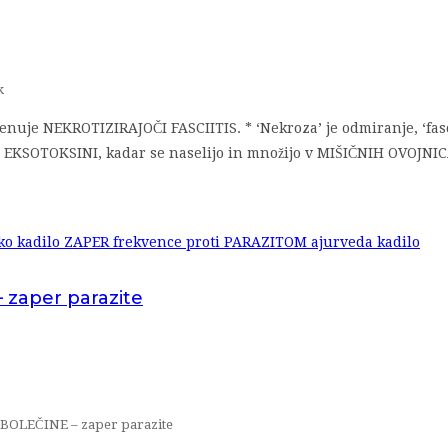
k
nuje NEKROTIZIRAJOČI FASCIITIS. * ‘Nekroza’ je odmiranje, ‘fasc
i EKSOTOKSINI, kadar se naselijo in množijo v MIŠIČNIH OVOJNICA
 zaper parazite
 BOLEČINE – zaper parazite