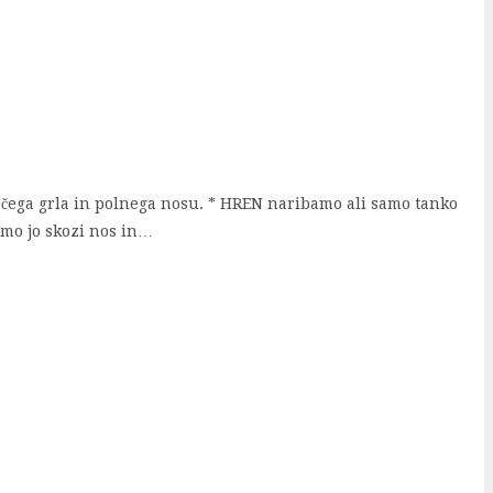
lečega grla in polnega nosu. * HREN naribamo ali samo tanko
amo jo skozi nos in…