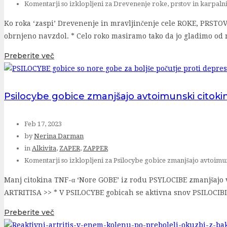
Komentarji so izklopljeni
za Drevenenje roke, prstov in karpalni
Ko roka ‘zaspi’ Drevenenje in mravljinčenje cele ROKE, PRSTOV a
obrnjeno navzdol. * Celo roko masiramo tako da jo gladimo od r
Preberite več
Psilocybe gobice zmanjšajo avtoimunski citokin
Feb 17, 2023
by
Nerina Darman
in
Alkivita
,
ZAPER
,
ZAPPER
Komentarji so izklopljeni
za Psilocybe gobice zmanjšajo avtoimun
Manj citokina TNF-α ‘Nore GOBE’ iz rodu PSYLOCIBE zmanjšajo
ARTRITISA >> * V PSILOCYBE gobicah se aktivna snov PSILOCIB
Preberite več