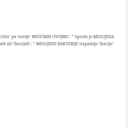
iitis’ pa vnetje’ MIŠIČNIH OVOJNIC. * Sproža jo MESOJEDA
H ali ‘fascijah’. * MESOJEDE BAKTERIJE napadajo ‘fascije’