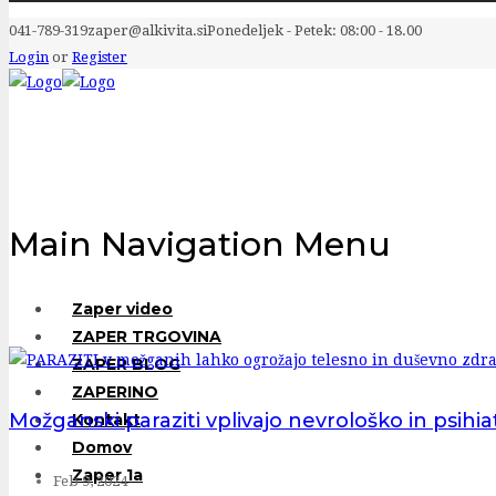
041-789-319
zaper@alkivita.si
Ponedeljek - Petek: 08:00 - 18.00
Login
or
Register
Main Navigation Menu
Zaper video
ZAPER TRGOVINA
ZAPER BLOG
ZAPERINO
Možganski paraziti vplivajo nevrološko in psihi
Kontakt
Domov
Zaper 1a
Feb 9, 2024