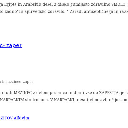
ga Egipta in Arabskih dežel z dišečo gumijasto zdravilno SMOLO. 
jsko kadilo’ in ajurvedsko zdravilo. * Zaradi antiseptičnega in r
c- zaper
o in mezinec- zaper
 in tudi MEZINEC z delom prstanca in dlani vse do ZAPESTJA, j
 KARPALNIM sindromom. V KARPALNI utesnitvi mravljinčijo samo 