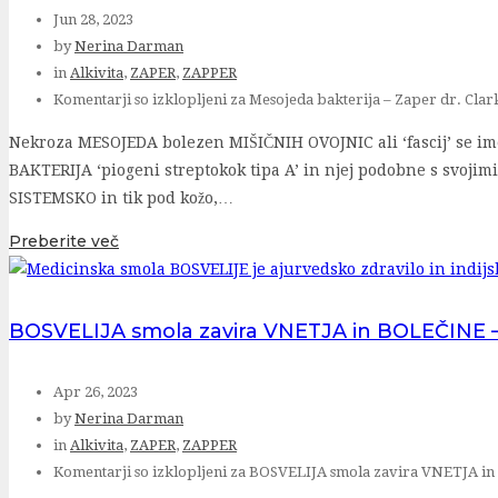
Jun 28, 2023
by
Nerina Darman
in
Alkivita
,
ZAPER
,
ZAPPER
Komentarji so izklopljeni
za Mesojeda bakterija – Zaper dr. Clar
Nekroza MESOJEDA bolezen MIŠIČNIH OVOJNIC ali ‘fascij’ se ime
BAKTERIJA ‘piogeni streptokok tipa A’ in njej podobne s svojim
SISTEMSKO in tik pod kožo,…
Preberite več
BOSVELIJA smola zavira VNETJA in BOLEČINE –
Apr 26, 2023
by
Nerina Darman
in
Alkivita
,
ZAPER
,
ZAPPER
Komentarji so izklopljeni
za BOSVELIJA smola zavira VNETJA in