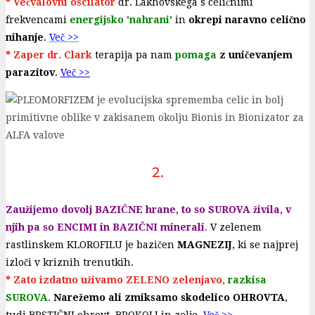
*
Večvalovni oscilator
dr. Lakhovskega s celičnimi
frekvencami
energijsko 'nahrani'
in
okrepi naravno celično
nihanje
.
Več >>
*
Zaper dr. Clark
terapija pa nam
pomaga
z uničevanjem
parazitov
.
Več >>
2.
Zaužijemo dovolj BAZIČNE hrane, to so SUROVA živila, v
njih pa so ENCIMI in BAZIČNI minerali
.
V zelenem
rastlinskem KLOROFILU je bazičen
MAGNEZIJ
, ki se najprej
izloči v kriznih trenutkih.
*
Zato izdatno uživamo ZELENO zelenjavo,
razkisa
SUROVA.
Narežemo ali zmiksamo skodelico OHROVTA
,