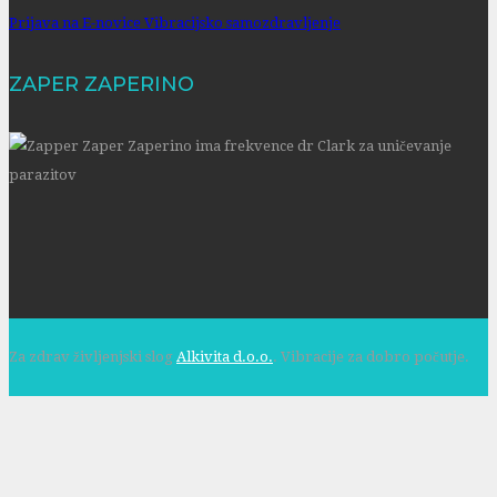
Prijava na E-novice Vibracijsko samozdravljenje
ZAPER ZAPERINO
Za zdrav življenjski slog
Alkivita d.o.o.
. Vibracije za dobro počutje.