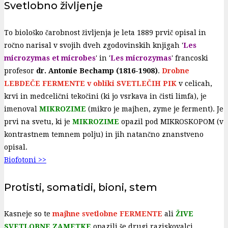
Svetlobno življenje
To biološko čarobnost življenja je leta 1889 prvič opisal in
ročno narisal v svojih dveh zgodovinskih knjigah '
Les
microzymas et microbes
' in '
Les microzymas
' francoski
profesor
dr. Antonie Bechamp (1816-1908)
.
Drobne
LEBD
EČE FERMENTE
v obliki SVETLEČIH PIK
v celicah,
krvi in medcelični tekočini (ki jo vsrkava in čisti limfa), je
imenoval
MIKROZIME
(mikro je majhen, zyme je ferment). Je
prvi na svetu, ki je
MIKROZIME
opazil pod MIKROSKOPOM (v
kontrastnem temnem polju) in jih natančno znanstveno
opisal.
Biofotoni >>
Protisti, somatidi, bioni, stem
Kasneje so te
majhne svetlobne FERMENTE
ali
ŽIVE
SVETLOBNE ZAMETKE
opazili še drugi raziskovalci.