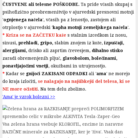
ČUSTVENE ali telesne POŠKODBE.
Ta pride včasih skupaj s
psihofizično preobremenitvijo v ajurvedski presnovni motnji
'
ognjenega načela
', včasih pa z lenostjo, zastojem ali
otrplostjo v ajurvedski '
kapha motnji zemeljskega načela
'.
*
Kriza se na ZAČETKU kaže
s stalnim izcedkom iz nosu,
sinusi,
prehladi, gripo,
slabim znojem iz kože,
izpuščaji,
alergijami,
drisko ali zaprtim črevesjem,
dihalno stisko
zaradi obremenjenih pljuč,
glavobolom, bolečinami,
ponavljajočimi vnetji
, okužbami in utrujenostjo.
*
Kadar se
gnijoči ZAKISANI ODPADKI
ali '
ama
' ne morejo
do kraja izločiti,
se nalagajo na najšibkejši del telesa, ki se
NE more očistiti
. Na tem delu zbolimo.
'Ama' je vzrok bolezni >>
Vsa zelena hrana vsebuje KLOROFIL, encime in naravne
BAZIČNE minerale za RAZKISANJE, ker je 'živa'. Vsak dan