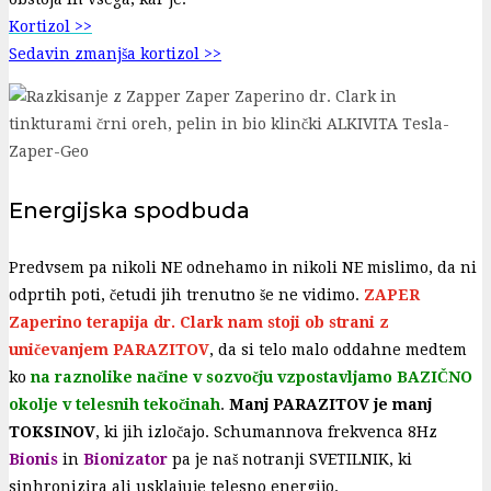
Kortizol >>
Sedavin zmanjša kortizol >>
Energijska spodbuda
Predvsem pa nikoli NE odnehamo in nikoli NE mislimo, da ni
odprtih poti, četudi jih trenutno še ne vidimo.
ZAPER
Zaperino terapija dr. Clark nam stoji ob strani z
uničevanjem PARAZITOV
, da si telo malo oddahne medtem
ko
na raznolike načine v sozvočju vzpostavljamo BAZIČNO
okolje v telesnih tekočinah
.
Manj PARAZITOV je manj
TOKSINOV
, ki jih izločajo. Schumannova frekvenca 8Hz
Bionis
in
Bionizator
pa je naš notranji SVETILNIK, ki
sinhronizira ali usklajuje telesno energijo.