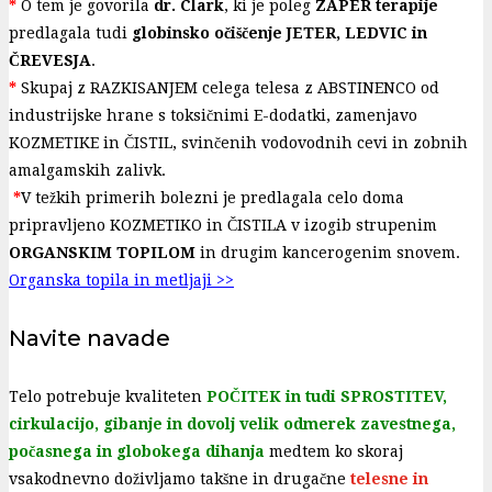
*
O tem je govorila
dr. Clark
, ki je poleg
ZAPER terapije
predlagala tudi
globinsko očiščenje JETER, LEDVIC in
ČREVESJA
.
*
Skupaj z RAZKISANJEM celega telesa z ABSTINENCO od
industrijske hrane s toksičnimi E-dodatki, zamenjavo
KOZMETIKE in ČISTIL, svinčenih vodovodnih cevi in zobnih
amalgamskih zalivk.
*
V težkih primerih bolezni je predlagala celo doma
pripravljeno KOZMETIKO in ČISTILA v izogib strupenim
ORGANSKIM TOPILOM
in drugim kancerogenim snovem.
Organska topila in metljaji >>
Navite navade
Telo potrebuje kvaliteten
POČITEK in tudi SPROSTITEV,
cirkulacijo, gibanje in dovolj velik odmerek zavestnega,
počasnega in globokega dihanja
medtem ko skoraj
vsakodnevno doživljamo takšne in drugačne
telesne in