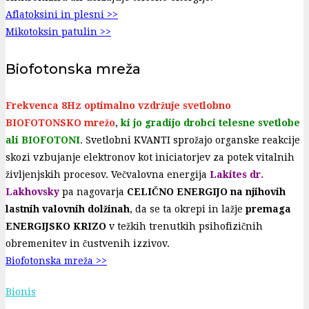
Aflatoksini in plesni >>
Mikotoksin patulin >>
Biofotonska mreža
Frekvenca 8Hz optimalno vzdržuje svetlobno
BIOFOTONSKO mrežo
,
ki jo gradijo drobci telesne svetlobe
ali BIOFOTONI
. Svetlobni KVANTI sprožajo organske reakcije
skozi vzbujanje elektronov kot iniciatorjev za potek vitalnih
življenjskih procesov. Večvalovna energija
Lakites
dr.
Lakhovsky
pa nagovarja
CELIČNO ENERGIJO na njihovih
lastnih valovnih dolžinah
, da se ta okrepi in lažje
premaga
ENERGIJSKO KRIZO
v težkih trenutkih psihofizičnih
obremenitev in čustvenih izzivov.
Biofotonska mreža >>
Bionis