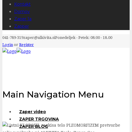
Kontakt
Domov
Zaper 1a
Zapper
041-789-319
zaper@alkivita.si
Ponedeljek - Petek: 08:00 - 18.00
Login
or
Register
Main Navigation Menu
Zaper video
ZAPER TRGOVINA
ZAPER BLOG