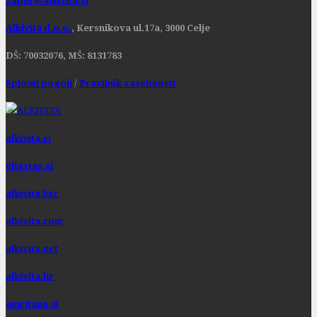
zaper@alkivita.si
Alkivita d.o.o.
, Kersnikova ul.17a, 3000 Celje
DŠ: 70032076, MŠ: 8131783
Splošni pogoji
/
Pravilnik zasebnosti
alkivita.si
vitastas.si
alkivita.biz
alkivita.com
alkivita.net
alkivita.hr
amritana.si