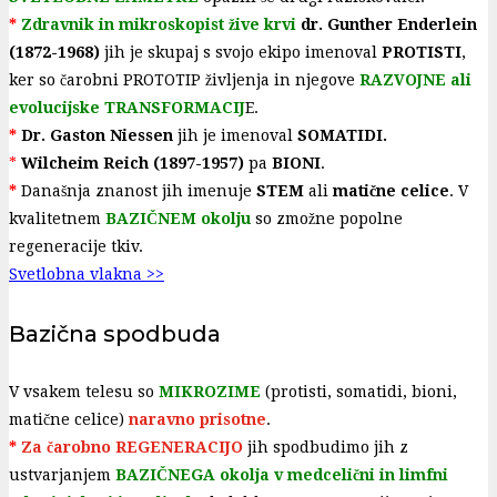
*
Zdravnik in mikroskopist žive krvi
dr. Gunther Enderlein
(1872-1968)
jih je skupaj s svojo ekipo imenoval
PROTISTI
,
ker so čarobni PROTOTIP življenja in njegove
RAZVOJNE ali
evolucijske TRANSFORMACIJ
E.
*
Dr. Gaston Niessen
jih je imenoval
SOMATIDI.
*
Wilcheim Reich (1897-1957)
pa
BIONI
.
*
Današnja znanost jih imenuje
STEM
ali
matične celice
. V
kvalitetnem
BAZIČNEM okolju
so zmožne popolne
regeneracije tkiv.
Svetlobna vlakna >>
Bazična spodbuda
V vsakem telesu so
MIKROZIME
(protisti, somatidi, bioni,
matične celice)
naravno prisotne
.
*
Za čarobno REGENERACIJO
jih spodbudimo jih z
ustvarjanjem
BAZIČNEGA okolja v medcelični in limfni