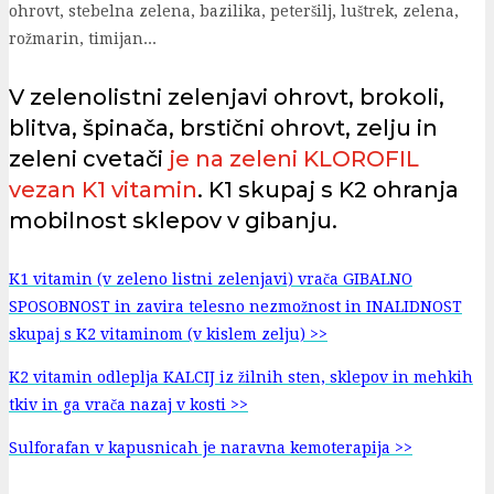
ohrovt, stebelna zelena, bazilika, peteršilj, luštrek, zelena,
rožmarin, timijan...
V zelenolistni zelenjavi ohrovt, brokoli,
blitva, špinača, brstični ohrovt, zelju in
zeleni cvetači
je na zeleni KLOROFIL
vezan K1 vitamin
. K1 skupaj s K2 ohranja
mobilnost sklepov v gibanju.
K1 vitamin (v zeleno listni zelenjavi) vrača GIBALNO
SPOSOBNOST in zavira telesno nezmožnost in INALIDNOST
skupaj s K2 vitaminom (v kislem zelju) >>
K2 vitamin odleplja KALCIJ iz žilnih sten, sklepov in mehkih
tkiv in ga vrača nazaj v kosti >>
Sulforafan v kapusnicah je naravna kemoterapija >>