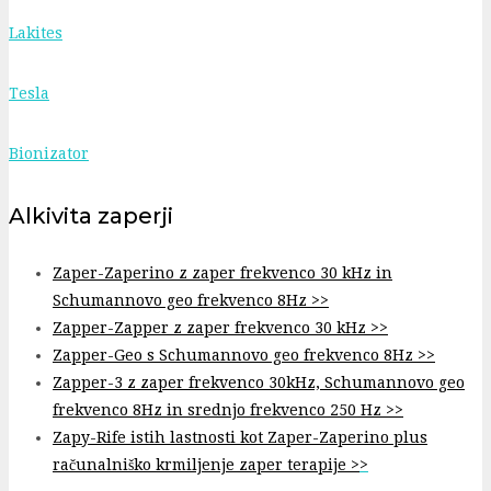
Lakites
Tesla
Bionizator
Alkivita zaperji
Zaper-Zaperino z zaper frekvenco 30 kHz in
Schumannovo geo frekvenco 8Hz >>
Zapper-Zapper z zaper frekvenco 30 kHz >>
Zapper-Geo s Schumannovo geo frekvenco 8Hz >>
Zapper-3 z zaper frekvenco 30kHz, Schumannovo geo
frekvenco 8Hz in srednjo frekvenco 250 Hz >>
Zapy-Rife istih lastnosti kot Zaper-Zaperino plus
računalniško krmiljenje zaper terapije >
>