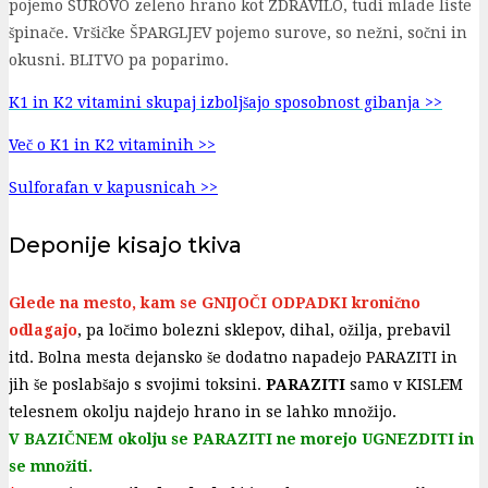
pojemo SUROVO zeleno hrano kot ZDRAVILO, tudi mlade liste
špinače. Vršičke ŠPARGLJEV pojemo surove, so nežni, sočni in
okusni. BLITVO pa poparimo.
K1 in K2 vitamini skupaj izboljšajo sposobnost gibanja >>
Več o K1 in K2 vitaminih >>
Sulforafan v kapusnicah >>
Deponije kisajo tkiva
Glede na mesto, kam se GNIJOČI ODPADKI kronično
odlagajo
, pa ločimo bolezni sklepov, dihal, ožilja, prebavil
itd. Bolna mesta dejansko še dodatno napadejo PARAZITI in
jih še poslabšajo s svojimi toksini.
PARAZITI
samo v KISLEM
telesnem okolju najdejo hrano in se lahko množijo.
V BAZIČNEM okolju se PARAZITI ne morejo UGNEZDITI in
se množiti.