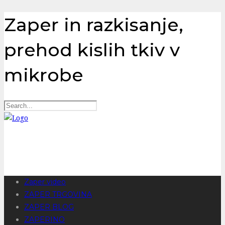
Zaper in razkisanje,
prehod kislih tkiv v
mikrobe
Zaper video
ZAPER TRGOVINA
ZAPER BLOG
ZAPERINO