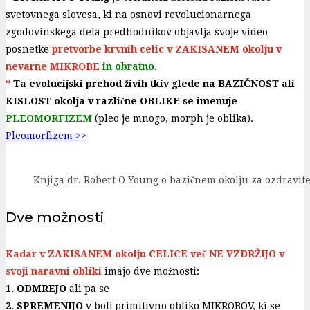
svetovnega slovesa, ki na osnovi revolucionarnega
zgodovinskega dela predhodnikov objavlja svoje video
posnetke
pretvorbe krvnih celic v ZAKISANEM okolju v
nevarne MIKROBE
in obratno.
*
Ta evolucijski prehod živih tkiv glede na BAZIČNOST ali
KISLOST okolja v različne OBLIKE se imenuje
PLEOMORFIZEM
(pleo je mnogo, morph je oblika).
Pleomorfizem >>
Knjiga dr. Robert O Young o bazičnem okolju za ozdravitev
Dve možnosti
Kadar v ZAKISANEM okolju CELICE več NE VZDRŽIJO v
svoji naravni obliki
imajo dve možnosti:
1. ODMREJO
ali pa se
2. SPREMENIJO
v bolj primitivno obliko MIKROBOV, ki se