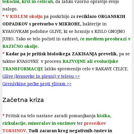
tekočini, krvi in celicah
, da lahko vzorno opravijo svojo
nalogo.
*
V KISLEM okolju
pa poskrbijo za
reciklažo ORGANSKIH
ODPADKOV s pretvorbo v MIKROBE,
bakterije in
KVASOVKAM podobne GLIVE, ki se hranijo s KISLO GNOJNO
JUHO. Tako se telo počisti in ozdravi,
če medtem preobrazi v
BAZIČNO okolje.
*
Kadar pa je pritisk biološkega ZAKISANJA prevelik
, pa se
takšne KVASOVKE v procesu
RAZVOJNE ali evolucijske
TRANSFORMACIJE
lahko spremenijo celo v RAKAVE CELICE.
Glive (kvasovke in plesni) v telesu >>
Grenivkine pečke proti glivam >>
Začetna kriza
*
Pritisk na telo nastane zaradi pomanjkanja
kisika,
cirkulacije, mineralov in encimov
ter
presežkov
TOKSINOV
.
Tudi začaran krog negativnih čustev in