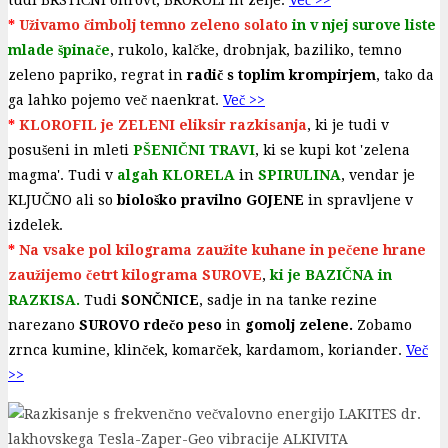
tudi BRSTIČNI ohrovt, BROKOLI in zelje.
Več >>
*
Uživamo čimbolj temno zeleno solato
in v njej surove liste
mlade špinače
, rukolo, kalčke, drobnjak, baziliko, temno
zeleno papriko, regrat in
radič s toplim krompirjem
, tako da
ga lahko pojemo več naenkrat.
Več >>
*
KLOROFIL je ZELENI eliksir razkisanja
, ki je tudi v
posušeni in mleti
PŠENIČNI TRAV
I
, ki se kupi kot 'zelena
magma'. Tudi v
algah KLORELA
in
SPIRULINA
, vendar je
KLJUČNO ali so
biološko pravilno GOJENE
in spravljene v
izdelek.
*
Na vsake pol kilograma zaužite kuhane in pečene hrane
zaužijemo četrt kilograma SUROVE
,
ki je BAZIČNA in
RAZKISA.
Tudi
SONČNICE
, sadje in na tanke rezine
narezano
SUROVO rdečo peso
in
gomolj zelene.
Zobamo
zrnca kumine, klinček, komarček, kardamom, koriander.
Več
>>