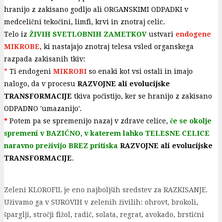
hranijo z zakisano godljo ali ORGANSKIMI ODPADKI v
medcelični tekočini, limfi, krvi in znotraj celic.
Telo iz
ŽIVIH SVETLOBNIH ZAMETKOV
ustvari
endogene
MIKROBE
, ki nastajajo znotraj telesa vsled organskega
razpada zakisanih tkiv:
*
Ti endogeni
MIKROBI
so enaki kot vsi ostali in
imajo
nalogo, da v procesu
RAZVOJNE ali evolucijske
TRANSFORMACIJE
tkiva počistijo, ker se hranijo z zakisano
ODPADNO 'umazanijo'.
*
Potem pa se spremenijo nazaj v zdrave celice,
če se okolje
spremeni v BAZIČNO, v katerem lahko TELESNE CELICE
naravno preživijo BREZ pritiska
RAZVOJNE ali evolucijske
TRANSFORMACIJE
.
Zeleni KLOROFIL je eno najboljših sredstev za RAZKISANJE.
Uživamo ga v SUROVIH v zelenih živilih: ohrovt, brokoli,
šparglji, stročji fižol, radič, solata, regrat, avokado, brstični