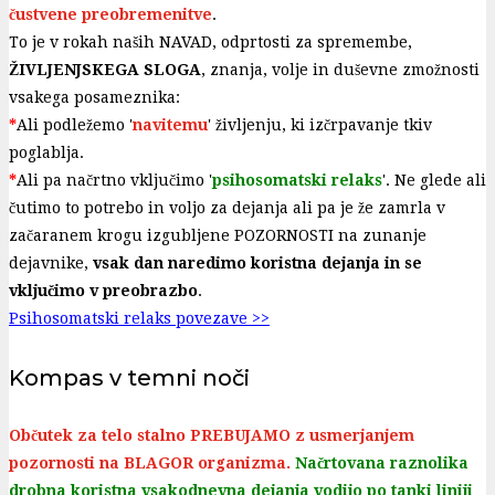
čustvene preobremenitve
.
To je v rokah naših NAVAD, odprtosti za spremembe,
ŽIVLJENJSKEGA SLOGA
, znanja, volje in duševne zmožnosti
vsakega posameznika:
*
Ali podležemo '
navitemu
' življenju, ki izčrpavanje tkiv
poglablja.
*
Ali pa načrtno vključimo '
psihosomatski relaks
'. Ne glede ali
čutimo to potrebo in voljo za dejanja ali pa je že zamrla v
začaranem krogu izgubljene POZORNOSTI na zunanje
dejavnike,
vsak dan naredimo koristna dejanja in se
vključimo v preobrazbo
.
Psihosomatski relaks povezave >>
Kompas v temni noči
Občutek za telo stalno PREBUJAMO z usmerjanjem
pozornosti na BLAGOR organizma.
Načrtovana raznolika
drobna koristna vsakodnevna dejanja vodijo po tanki liniji