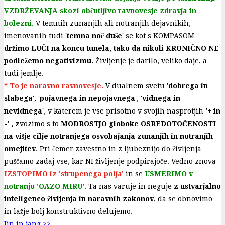
VZDRŽEVANJA skozi občutljivo ravnovesje zdravja in
bolezni.
V temnih zunanjih ali notranjih dejavnikih,
imenovanih tudi '
temna noč duše
' se kot s KOMPASOM
držimo LUČI na koncu tunela, tako da nikoli KRONIČNO NE
podležemo negativizmu.
Življenje je darilo, veliko daje, a
tudi jemlje.
*
To je naravno ravnovesje.
V dualnem svetu '
dobrega in
slabega
', '
pojavnega in nepojavnega
', '
vidnega in
nevidnega
', v katerem je vse prisotno v svojih nasprotjih
'+ in
-' , z
vozimo s to
MODROSTJO globoke OSREDOTOČENOSTI
na višje cilje notranjega osvobajanja zunanjih in notranjih
omejitev
. Pri čemer zavestno in z ljubeznijo do življenja
puščamo zadaj vse, kar NI življenje podpirajoče. Vedno znova
IZSTOPIMO iz 'strupenega polja'
in se
USMERIMO v
notranjo 'OAZO MIRU'.
Ta nas varuje in neguje
z ustvarjalno
inteligenco življenja in naravnih zakonov
, da se obnovimo
in lažje bolj konstruktivno delujemo.
Jin in jang >>