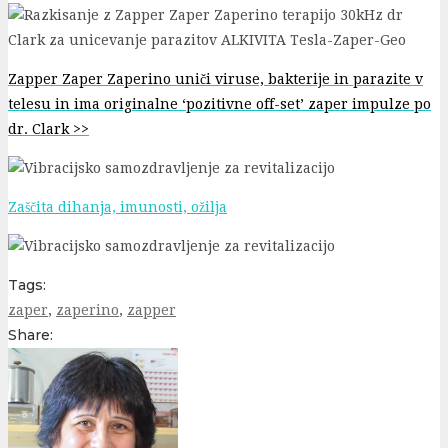
Zapper Zaper Zaperino uniči viruse, bakterije in parazite v
telesu in ima originalne ‘pozitivne off-set’ zaper impulze po
dr. Clark >>
Zaščita dihanja, imunosti, ožilja
Tags:
zaper
,
zaperino
,
zapper
Share: