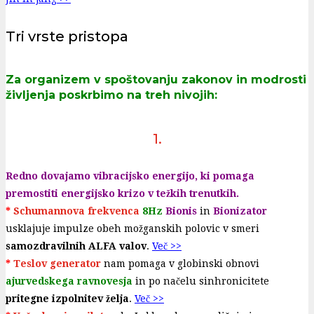
Tri vrste pristopa
Za organizem v spoštovanju zakonov in modrosti
življenja poskrbimo na treh nivojih:
1.
Redno dovajamo vibracijsko energijo, ki pomaga
premostiti energijsko krizo v težkih trenutkih.
*
Schumannova frekvenca
8Hz
Bionis
in
Bionizator
usklajuje impulze obeh možganskih polovic v smeri
samozdravilnih ALFA valov
.
Več >>
*
Teslov generator
nam pomaga v globinski obnovi
ajurvedskega ravnovesja
in po načelu sinhronicitete
pritegne izpolnitev želja
.
Več >>