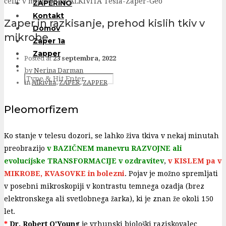
ZAPERINO
Kontakt
Zaper in razkisanje, prehod kislih tkiv v
Domov
mikrobe
Zaper 1a
Zapper
Posted at
23 septembra, 2022
by
Nerina Darman
in
Alkivita
,
ZAPER
,
ZAPPER
Pleomorfizem
Ko stanje v telesu dozori, se lahko živa tkiva v nekaj minutah
preobrazijo
v BAZIČNEM manevru RAZVOJNE ali
evolucijske TRANSFORMACIJE v ozdravitev
,
v KISLEM pa v
MIKROBE, KVASOVKE in bolezni
. Pojav je možno spremljati
v posebni mikroskopiji v kontrastu temnega ozadja (brez
elektronskega ali svetlobnega žarka), ki je znan že okoli 150
let.
*
Dr. Robert O'Young
je vrhunski biološki raziskovalec