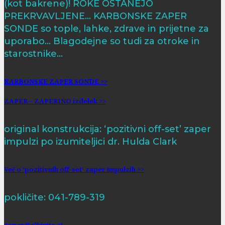
(kot bakrene)! ROKE OSTANEJO
PREKRVAVLJENE… KARBONSKE ZAPER
SONDE so tople, lahke, zdrave in prijetne za
uporabo… Blagodejne so tudi za otroke in
starostnike…
KARBONSKE ZAPER SONDE >>
ZAPER – ZAPERINO izdelek >>
original konstrukcija: ‘pozitivni off-set’ zaper
impulzi po izumiteljici dr. Hulda Clark
Več o ‘pozitivnih off-set’ zaper impulzih >>
pokličite: 041-789-319