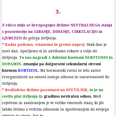
3.
Z rdečo nitjo se brezpogojno držimo NEVTRALNEGA stanja
s pozornostjo na GIBANJE, DIHANJE, CIRKULACIJO in
LJUBEZEN
do golega življenja.
*
Kadar pademo, vstanemo in gremo naprej.
Vsak dan je
novi dan. Spočijemo si in zavihamo rokave z voljo do
življenja.
Ta nas nagradi z dobrimi hormoni SEROTONIN in
DOPAMIN,
zmanjša pa dolgoročni sekundarni stresni
hormon
KORTIZOL
. Na hormonski ravni se telo začne
reorganizirati na osnovi našega odnosa in naravnanosti do
življenja.
*
Realistično držimo pozornost na SVETILNIK,
to je na
svetlo plat življenja
in
gradimo nevtralen odnos.
Med
rojstvom in zamiranjem je še veliko vmesnih stanj, ki jih
lahko živimo z vedrim odnosom in spoštovanjem do svojega
obstoja in vsega, kar je.