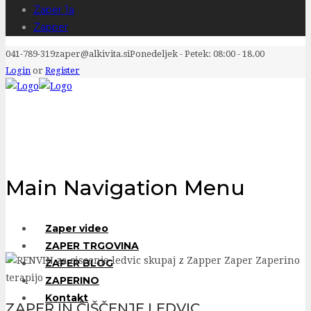
Zaper 1a
Zapper
041-789-319
zaper@alkivita.si
Ponedeljek - Petek: 08:00 - 18.00
Login
or
Register
Main Navigation Menu
Zaper video
ZAPER TRGOVINA
ZAPER BLOG
ZAPERINO
Kontakt
ZAPER IN ČIŠČENJE LEDVIC