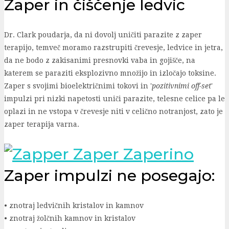
Zaper in čiščenje ledvic
Dr. Clark poudarja, da ni dovolj uničiti parazite z zaper
terapijo, temveč moramo razstrupiti črevesje, ledvice in jetra,
da ne bodo z zakisanimi presnovki vaba in gojišče, na
katerem se paraziti eksplozivno množijo in izločajo toksine.
Zaper s svojimi bioelektričnimi tokovi in '
pozitivnimi off-set
'
impulzi pri nizki napetosti uniči parazite, telesne celice pa le
oplazi in ne vstopa v črevesje niti v celično notranjost, zato je
zaper terapija varna.
Zaper impulzi ne posegajo:
• znotraj ledvičnih kristalov in kamnov
• znotraj žolčnih kamnov in kristalov