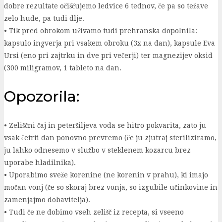
dobre rezultate očiščujemo ledvice 6 tednov, če pa so težave
zelo hude, pa tudi dlje.
• Tik pred obrokom uživamo tudi prehranska dopolnila:
kapsulo ingverja pri vsakem obroku (3x na dan), kapsule Eva
Ursi (eno pri zajtrku in dve pri večerji) ter magnezijev oksid
(300 miligramov, 1 tableto na dan.
Opozorila:
• Zeliščni čaj in peteršiljeva voda se hitro pokvarita, zato ju
vsak četrti dan ponovno prevremo (če ju zjutraj steriliziramo,
ju lahko odnesemo v službo v steklenem kozarcu brez
uporabe hladilnika).
• Uporabimo sveže korenine (ne korenin v prahu), ki imajo
močan vonj (če so skoraj brez vonja, so izgubile učinkovine in
zamenjajmo dobavitelja).
• Tudi če ne dobimo vseh zelišč iz recepta, si vseeno