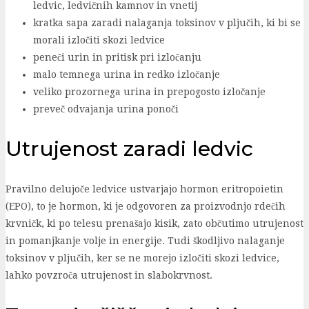
ledvic, ledvičnih kamnov in vnetij
kratka sapa zaradi nalaganja toksinov v pljučih, ki bi se
morali izločiti skozi ledvice
peneči urin in pritisk pri izločanju
malo temnega urina in redko izločanje
veliko prozornega urina in prepogosto izločanje
preveč odvajanja urina ponoči
Utrujenost zaradi ledvic
Pravilno delujoče ledvice ustvarjajo hormon eritropoietin
(EPO), to je hormon, ki je odgovoren za proizvodnjo rdečih
krvničk, ki po telesu prenašajo kisik, zato občutimo utrujenost
in pomanjkanje volje in energije. Tudi škodljivo nalaganje
toksinov v pljučih, ker se ne morejo izločiti skozi ledvice,
lahko povzroča utrujenost in slabokrvnost.