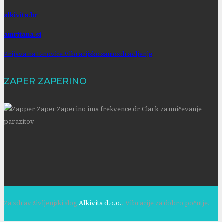
alkivita.hr
amritana.si
Prijava na E-novice Vibracijsko samozdravljenje
ZAPER ZAPERINO
Za zdrav življenjski slog
Alkivita d.o.o.
. Vibracije za dobro počutje.