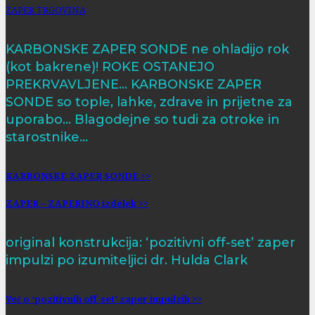
ZAPER TRGOVINA
KARBONSKE ZAPER SONDE ne ohladijo rok
(kot bakrene)! ROKE OSTANEJO
PREKRVAVLJENE… KARBONSKE ZAPER
SONDE so tople, lahke, zdrave in prijetne za
uporabo… Blagodejne so tudi za otroke in
starostnike…
KARBONSKE ZAPER SONDE >>
ZAPER – ZAPERINO izdelek >>
original konstrukcija: ‘pozitivni off-set’ zaper
impulzi po izumiteljici dr. Hulda Clark
Več o ‘pozitivnih off-set’ zaper impulzih >>