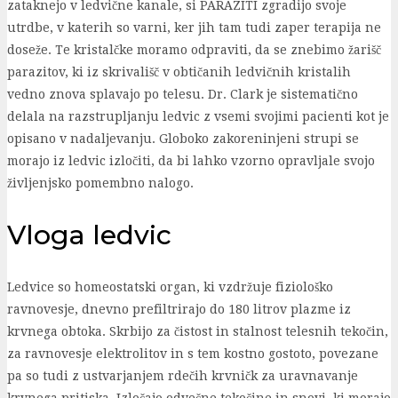
zataknejo v ledvične kanale, si PARAZITI zgradijo svoje
utrdbe, v katerih so varni, ker jih tam tudi zaper terapija ne
doseže. Te kristalčke moramo odpraviti, da se znebimo žarišč
parazitov, ki iz skrivališč v obtičanih ledvičnih kristalih
vedno znova splavajo po telesu. Dr. Clark je sistematično
delala na razstrupljanju ledvic z vsemi svojimi pacienti kot je
opisano v nadaljevanju. Globoko zakoreninjeni strupi se
morajo iz ledvic izločiti, da bi lahko vzorno opravljale svojo
življenjsko pomembno nalogo.
Vloga ledvic
Ledvice so homeostatski organ, ki vzdržuje fiziološko
ravnovesje, dnevno prefiltrirajo do 180 litrov plazme iz
krvnega obtoka. Skrbijo za čistost in stalnost telesnih tekočin,
za ravnovesje elektrolitov in s tem kostno gostoto, povezane
pa so tudi z ustvarjanjem rdečih krvničk za uravnavanje
krvnega pritiska. Izločajo odvečne tekočine in snovi, ki morajo