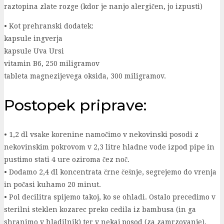
raztopina zlate rozge (kdor je nanjo alergičen, jo izpusti)
• Kot prehranski dodatek:
kapsule ingverja
kapsule Uva Ursi
vitamin B6, 250 miligramov
tableta magnezijevega oksida, 300 miligramov.
Postopek priprave:
• 1,2 dl vsake korenine namočimo v nekovinski posodi z
nekovinskim pokrovom v 2,3 litre hladne vode izpod pipe in
pustimo stati 4 ure oziroma čez noč.
• Dodamo 2,4 dl koncentrata črne češnje, segrejemo do vrenja
in počasi kuhamo 20 minut.
• Pol decilitra spijemo takoj, ko se ohladi. Ostalo precedimo v
sterilni steklen kozarec preko cedila iz bambusa (in ga
shranimo v hladilnik) ter v nekaj posod (za zamrzovanje).