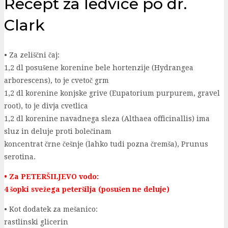
Recept za ledvice po dr.
Clark
• Za zeliščni čaj:
1,2 dl posušene korenine bele hortenzije (Hydrangea
arborescens), to je cvetoč grm
1,2 dl korenine konjske grive (Eupatorium purpurem, gravel
root), to je divja cvetlica
1,2 dl korenine navadnega sleza (Althaea officinallis) ima
sluz in deluje proti bolečinam
koncentrat črne češnje (lahko tudi pozna čremša), Prunus
serotina.
• Za PETERŠILJEVO vodo:
4 šopki svežega peteršilja (posušen ne deluje)
• Kot dodatek za mešanico:
rastlinski glicerin