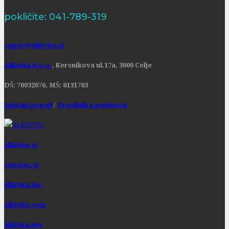
pokličite: 041-789-319
zaper@alkivita.si
Alkivita d.o.o.
, Kersnikova ul.17a, 3000 Celje
DŠ: 70032076, MŠ: 8131783
Splošni pogoji
/
Pravilnik zasebnosti
alkivita.si
vitastas.si
alkivita.biz
alkivita.com
alkivita.net