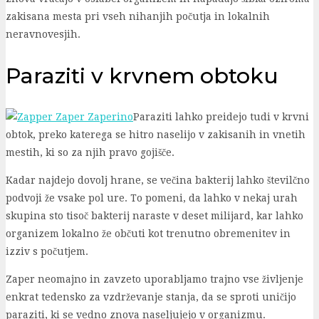
zakisana mesta pri vseh nihanjih počutja in lokalnih
neravnovesjih.
Paraziti v krvnem obtoku
Paraziti lahko preidejo tudi v krvni
obtok, preko katerega se hitro naselijo v zakisanih in vnetih
mestih, ki so za njih pravo gojišče.
Kadar najdejo dovolj hrane, se večina bakterij lahko številčno
podvoji že vsake pol ure. To pomeni, da lahko v nekaj urah
skupina sto tisoč bakterij naraste v deset milijard, kar lahko
organizem lokalno že občuti kot trenutno obremenitev in
izziv s počutjem.
Zaper neomajno in zavzeto uporabljamo trajno vse življenje
enkrat tedensko za vzdrževanje stanja, da se sproti uničijo
paraziti, ki se vedno znova naseljujejo v organizmu.