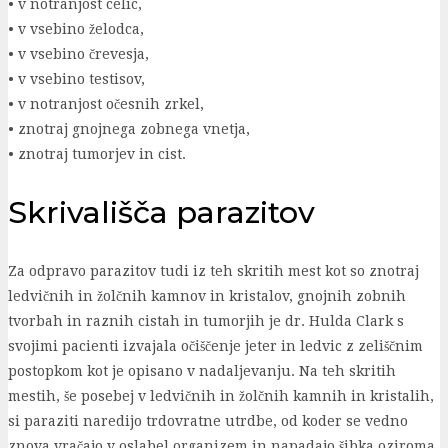
• v notranjost celic,
• v vsebino želodca,
• v vsebino črevesja,
• v vsebino testisov,
• v notranjost očesnih zrkel,
• znotraj gnojnega zobnega vnetja,
• znotraj tumorjev in cist.
Skrivališča parazitov
Za odpravo parazitov tudi iz teh skritih mest kot so znotraj
ledvičnih in žolčnih kamnov in kristalov, gnojnih zobnih
tvorbah in raznih cistah in tumorjih je dr. Hulda Clark s
svojimi pacienti izvajala očiščenje jeter in ledvic z zeliščnim
postopkom kot je opisano v nadaljevanju. Na teh skritih
mestih, še posebej v ledvičnih in žolčnih kamnih in kristalih,
si paraziti naredijo trdovratne utrdbe, od koder se vedno
znova vračajo v oslabel organizem in napadajo šibka oziroma