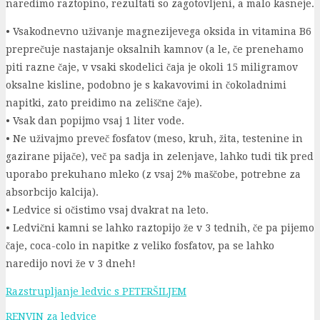
naredimo raztopino, rezultati so zagotovljeni, a malo kasneje.
• Vsakodnevno uživanje magnezijevega oksida in vitamina B6
preprečuje nastajanje oksalnih kamnov (a le, če prenehamo
piti razne čaje, v vsaki skodelici čaja je okoli 15 miligramov
oksalne kisline, podobno je s kakavovimi in čokoladnimi
napitki, zato preidimo na zeliščne čaje).
• Vsak dan popijmo vsaj 1 liter vode.
• Ne uživajmo preveč fosfatov (meso, kruh, žita, testenine in
gazirane pijače), več pa sadja in zelenjave, lahko tudi tik pred
uporabo prekuhano mleko (z vsaj 2% maščobe, potrebne za
absorbcijo kalcija).
• Ledvice si očistimo vsaj dvakrat na leto.
• Ledvični kamni se lahko raztopijo že v 3 tednih, če pa pijemo
čaje, coca-colo in napitke z veliko fosfatov, pa se lahko
naredijo novi že v 3 dneh!
Razstrupljanje ledvic s PETERŠILJEM
RENVIN za ledvice