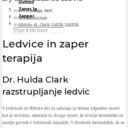
Domov
Zaper 1a
Posted at
8 maja, 2019
Zapper
by
Nerina Darman
in
Alkivita
,
dr. Clark
,
ZAPER
,
ZAPPER
Ledvice in zaper
terapija
Dr. Hulda Clark
razstrupljanje ledvic
V ledvicah se filtrira kri in izločajo iz telesa odpadne snovi
kot je sečnina, oksalati in druge snovi, ki tvorijo kristalčke in
motijo pretok v ledvičnih kanalih. V drobnih kristalčkih, ki se