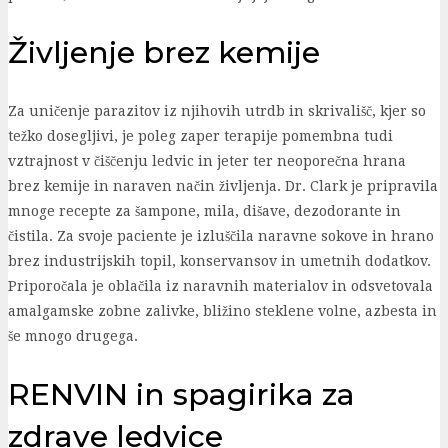
Življenje brez kemije
Za uničenje parazitov iz njihovih utrdb in skrivališč, kjer so
težko dosegljivi, je poleg zaper terapije pomembna tudi
vztrajnost v čiščenju ledvic in jeter ter neoporečna hrana
brez kemije in naraven način življenja. Dr. Clark je pripravila
mnoge recepte za šampone, mila, dišave, dezodorante in
čistila. Za svoje paciente je izluščila naravne sokove in hrano
brez industrijskih topil, konservansov in umetnih dodatkov.
Priporočala je oblačila iz naravnih materialov in odsvetovala
amalgamske zobne zalivke, bližino steklene volne, azbesta in
še mnogo drugega.
RENVIN in spagirika za
zdrave ledvice