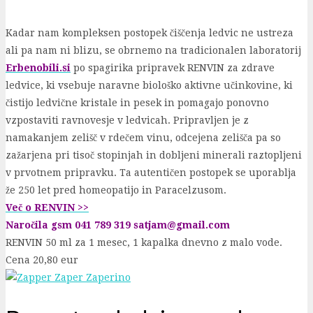
Kadar nam kompleksen postopek čiščenja ledvic ne ustreza
ali pa nam ni blizu, se obrnemo na tradicionalen laboratorij
Erbenobili.si
po spagirika pripravek RENVIN za zdrave
ledvice, ki vsebuje naravne biološko aktivne učinkovine, ki
čistijo ledvične kristale in pesek in pomagajo ponovno
vzpostaviti ravnovesje v ledvicah. Pripravljen je z
namakanjem zelišč v rdečem vinu, odcejena zelišča pa so
zažarjena pri tisoč stopinjah in dobljeni minerali raztopljeni
v prvotnem pripravku. Ta autentičen postopek se uporablja
že 250 let pred homeopatijo in Paracelzusom.
Več o RENVIN >>
Naročila gsm 041 789 319 satjam@gmail.com
RENVIN 50 ml za 1 mesec, 1 kapalka dnevno z malo vode.
Cena 20,80 eur