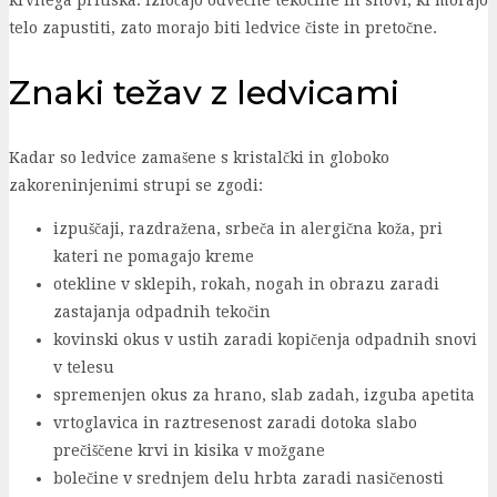
telo zapustiti, zato morajo biti ledvice čiste in pretočne.
Znaki težav z ledvicami
Kadar so ledvice zamašene s kristalčki in globoko
zakoreninjenimi strupi se zgodi:
izpuščaji, razdražena, srbeča in alergična koža, pri
kateri ne pomagajo kreme
otekline v sklepih, rokah, nogah in obrazu zaradi
zastajanja odpadnih tekočin
kovinski okus v ustih zaradi kopičenja odpadnih snovi
v telesu
spremenjen okus za hrano, slab zadah, izguba apetita
vrtoglavica in raztresenost zaradi dotoka slabo
prečiščene krvi in kisika v možgane
bolečine v srednjem delu hrbta zaradi nasičenosti