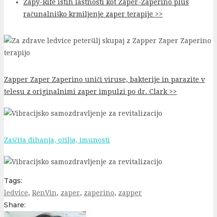
Zapy-Rife istih lastnosti kot Zaper-Zaperino plus
računalniško krmiljenje zaper terapije >
>
Zapper Zaper Zaperino uniči viruse, bakterije in parazite v
telesu z originalnimi zaper impulzi po dr. Clark >>
Zaščita dihanja, ožilja, imunosti
Tags:
ledvice
,
RenVin
,
zaper
,
zaperino
,
zapper
Share: