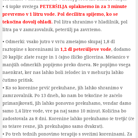
• 4 šopke svežega
PETERŠILJA oplaknemo in za 3 minute
prevremo v 1 litru vode. Pol decilitra spijemo, ko se
tekočina dovolj ohladi.
Pol litra shranimo v hladilnik, pol
litra pa v zamrzovalnik, peteršilj pa zavržemo.
• Odmerki: vsako jutro v vrču zmešajmo skupaj 1,8 dl
raztopine s koreninami in
1,2 dl peteršiljeve vode
, dodamo
20 kapljic zlate rozge in 1 čajno žličko glicerina. Mešanico v
manjših odmerkih popijemo preko dneva. Ne popijmo vsega
naenkrat, ker nas lahko boli želodec in v mehurju lahko
čutimo pritisk.
• Ko so korenine prvič prekuhane, jih lahko shranimo v
zamrzovalnik. Po 13 dneh, ko nam bo tekočine že začelo
primanjkovati, jih lahko ponovno prekuhamo, vendar damo
samo 1,4 litre vode, vre pa naj samo 10 minut. Količina bo
zadostovala za 8 dni. Korenine lahko prekuhamo še tretjič (če
so težave resne, jih prekuhajmo samo dvakrat).
• Po treh tednih ponovimo terapijo s svežimi koreninami. Za